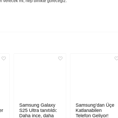
rı verecek mi, hep birlikte göreceğiz.
Samsung Galaxy
Samsung’dan Üçe
er
S25 Ultra tanıtıldı:
Katlanabilen
Daha ince, daha
Telefon Geliyor!