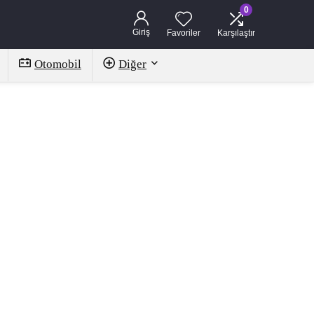
0
Giriş
Favoriler
Karşılaştır
Otomobil
Diğer