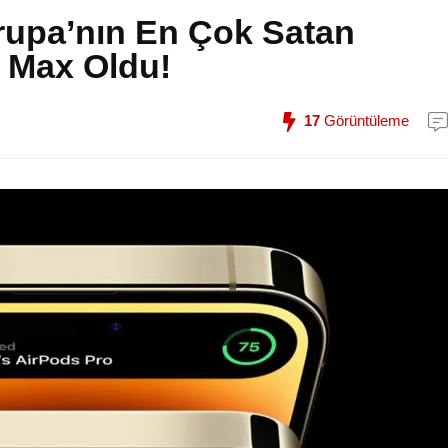
rupa’nın En Çok Satan
o Max Oldu!
17
Görüntüleme