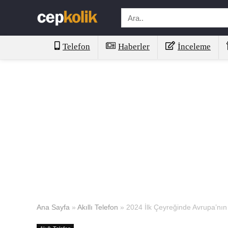
Telefon
Haberler
İnceleme
Ana Sayfa
»
Akıllı Telefon
»
2024 İlk Çeyreğinde Avrupa’nı