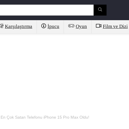
Karşılaştırma
İpucu
Oyun
Film ve Dizi
n En Çok Satan Telefonu iPhone 15 Pro Max Oldu!