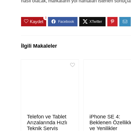
nasıl olacak, markaların yol haritaları istenen sonuçla
0
Kaydet
İlgili Makaleler
Telefon ve Tablet
iPhone SE 4:
Arızalarında Hızlı
Beklenen Özellikl
Teknik Servis
ve Yenilikler