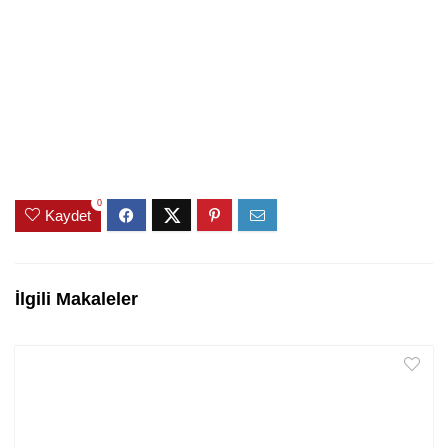
0
Kaydet
İlgili Makaleler