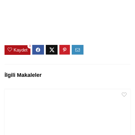
0
Kaydet
İlgili Makaleler