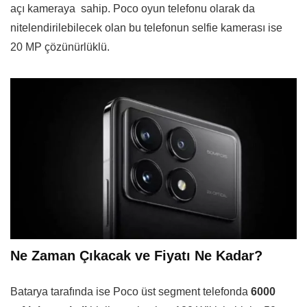
açı kameraya sahip. Poco oyun telefonu olarak da
nitelendirilebilecek olan bu telefonun selfie kamerası ise
20 MP çözünürlüklü.
Ne Zaman Çıkacak ve Fiyatı Ne Kadar?
Batarya tarafında ise Poco üst segment telefonda
6000