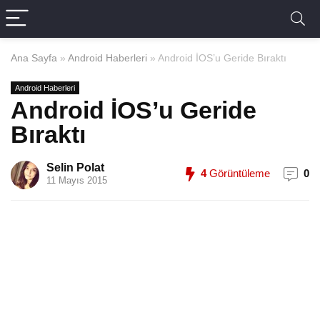
Ana Sayfa
»
Android Haberleri
»
Android İOS’u Geride Bıraktı
Android Haberleri
Android İOS’u Geride
Bıraktı
Selin Polat
4
Görüntüleme
0
11 Mayıs 2015