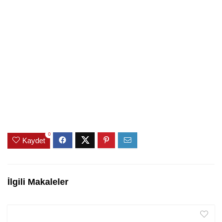
0
Kaydet
İlgili Makaleler