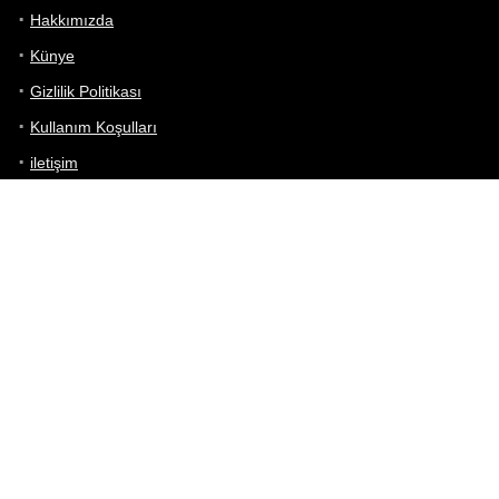
Hakkımızda
Künye
Gizlilik Politikası
Kullanım Koşulları
iletişim
Telefon Karşılaştırma
Bizi takip edin!
Yoğun çabalarımıza rağmen Telefon Teknik Özellikleri sayfamızdaki
bilgilerin %100 doğru olduğunu garanti edemeyiz.
Belirli bir teknik özellik sizin için hayati önem taşıyorsa, her zaman