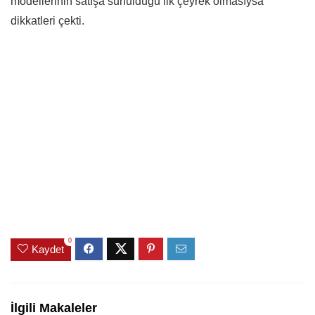
modellerinin satışa sunulduğu ilk çeyrek olmasıysa
dikkatleri çekti.
0
Kaydet
İlgili Makaleler