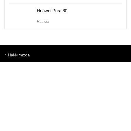
Huawei Pura 80
Huawei
Hakkımızda
Künye
Gizlilik Politikası
Kullanım Koşulları
iletişim
Telefon Karşılaştırma
Bizi takip edin!