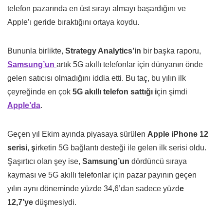
telefon pazarında en üst sırayı almayı başardığını ve
Apple’ı geride bıraktığını ortaya koydu.
Bununla birlikte,
Strategy Analytics’in
bir başka raporu,
Samsung’un
artık 5G akıllı telefonlar için dünyanın önde
gelen satıcısı olmadığını iddia etti. Bu taç, bu yılın ilk
çeyreğinde en çok
5G akıllı telefon sattığı i
çin şimdi
Apple’da
.
Geçen yıl Ekim ayında piyasaya sürülen
Apple iPhone 12
serisi, ş
irketin 5G bağlantı desteği ile gelen ilk serisi oldu.
Şaşırtıcı olan şey ise,
Samsung’un
dördüncü sıraya
kayması ve 5G akıllı telefonlar için pazar payının geçen
yılın aynı döneminde yüzde 34,6’dan sadece yüzd
e
12,7’ye
düşmesiydi.