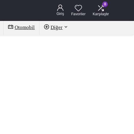
0
Giriş
Favoriler
Karşılaştır
Otomobil
Diğer