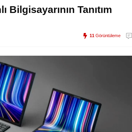
lı Bilgisayarının Tanıtım
11
Görüntüleme