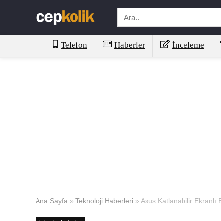
Telefon
Haberler
İnceleme
Ana Sayfa
»
Teknoloji Haberleri
»
Asus Katlanabilir Ekranlı B