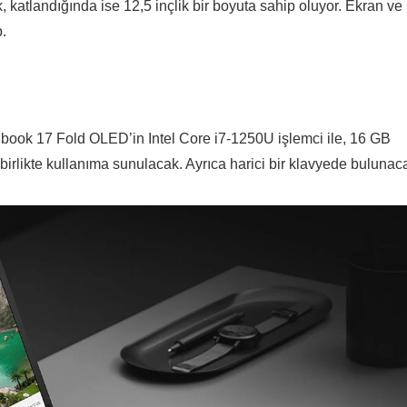
katlandığında ise 12,5 inçlik bir boyuta sahip oluyor. Ekran ve
.
nbook 17 Fold OLED’in Intel Core i7-1250U işlemci ile, 16 GB
birlikte kullanıma sunulacak. Ayrıca harici bir klavyede bulunac