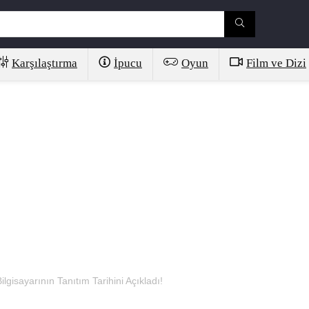
Karşılaştırma
İpucu
Oyun
Film ve Dizi
ilgisayarının Tanıtım Tarihini Açıkladı!