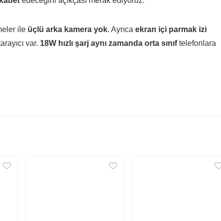
ekabet
edeceğini açıkçası merak ediyoruz.
eler ile
üçlü arka kamera yok
. Ayrıca
ekran içi parmak izi
tarayıcı var.
18W hızlı şarj aynı zamanda orta sınıf
telefonlara