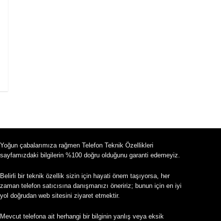
Yoğun çabalarımıza rağmen Telefon Teknik Özellikleri
sayfamızdaki bilgilerin %100 doğru olduğunu garanti edemeyiz.
Belirli bir teknik özellik sizin için hayati önem taşıyorsa, her
zaman telefon satıcısına danışmanızı öneririz; bunun için en iyi
yol doğrudan web sitesini ziyaret etmektir.
Mevcut telefona ait herhangi bir bilginin yanlış veya eksik