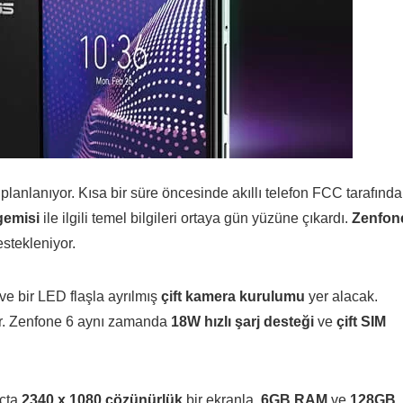
 planlanıyor. Kısa bir süre öncesinde akıllı telefon FCC tarafınd
gemisi
ile ilgili temel bilgileri ortaya gün yüzüne çıkardı.
Zenfon
estekleniyor.
ve bir LED flaşla ayrılmış
çift kamera kurulumu
yer alacak.
var. Zenfone 6 aynı zamanda
18W hızlı şarj desteği
ve
çift SIM
uçta
2340 x 1080 çözünürlük
bir ekranla,
6GB RAM
ve
128GB