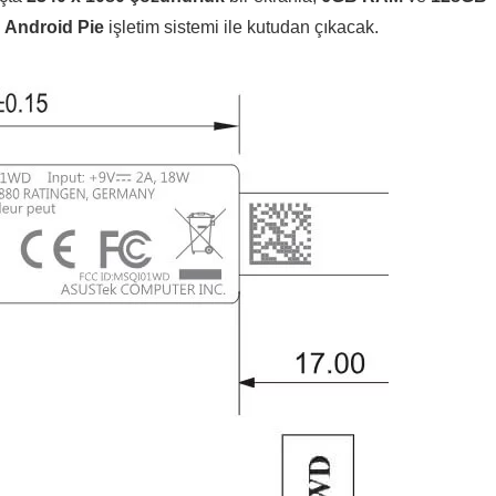
a
Android Pie
işletim sistemi ile kutudan çıkacak.