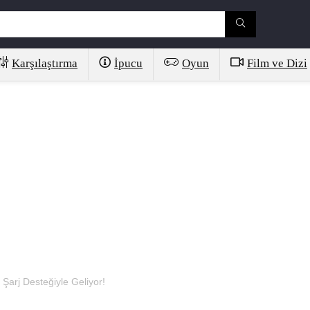
Karşılaştırma
İpucu
Oyun
Film ve Dizi
Şarj Desteğiyle Geliyor!