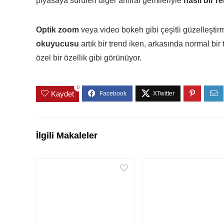
piyasaya sürülen diğer amiral gemileriyle
nasıl bir r
Optik zoom
veya video bokeh gibi çeşitli güzelleştirm
okuyucusu
artık bir trend iken, arkasında normal bir 
özel bir özellik gibi görünüyor.
0
Kaydet
İlgili Makaleler