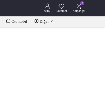
0
Giriş
Favoriler
Karşılaştır
Otomobil
Diğer