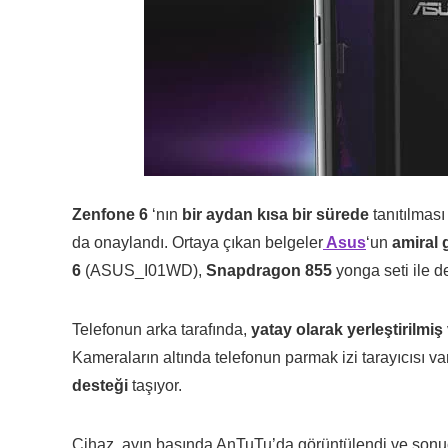
Zenfone 6
‘nın
bir aydan kısa bir sürede
tanıtılması
da onaylandı. Ortaya çıkan belgeler
Asus
‘un
amiral 
6
(ASUS_I01WD),
Snapdragon 855
yonga seti ile d
Telefonun arka tarafında,
yatay olarak yerleştirilmiş
Kameraların altında telefonun parmak izi tarayıcısı 
desteği
taşıyor.
Cihaz, ayın başında AnTuTu’da görüntülendi ve son