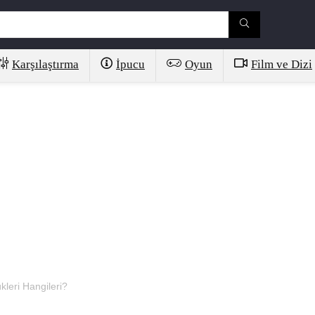
Karşılaştırma
İpucu
Oyun
Film ve Dizi
leri Hangileri?