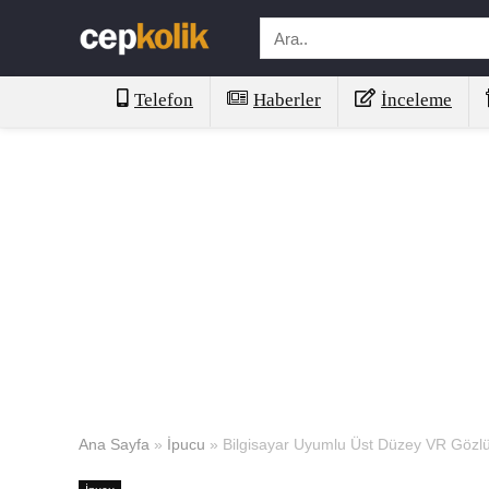
Telefon
Haberler
İnceleme
Ana Sayfa
»
İpucu
»
Bilgisayar Uyumlu Üst Düzey VR Gözlük