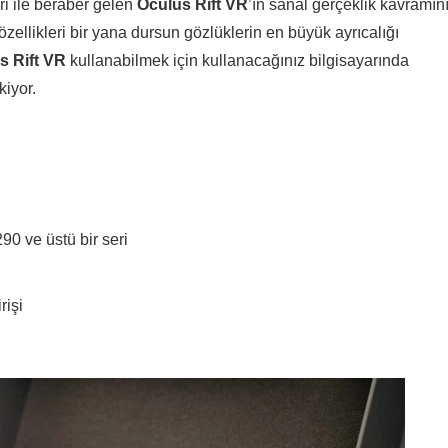
eri ile beraber gelen
Oculus Rift VR
’ın sanal gerçeklik kavramın
u özellikleri bir yana dursun gözlüklerin en büyük ayrıcalığı
s Rift VR
kullanabilmek için kullanacağınız bilgisayarında
kiyor.
90 ve üstü bir seri
rişi