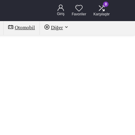
0
Giriş
Favoriler
Karşılaştır
Otomobil
Diğer