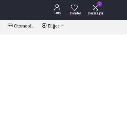
0
Giriş
Favoriler
Karşılaştır
Otomobil
Diğer