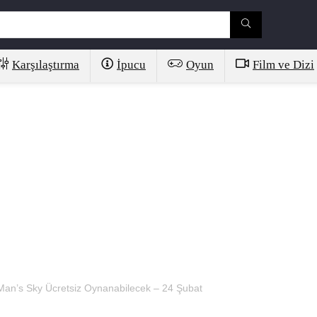
Karşılaştırma
İpucu
Oyun
Film ve Dizi
Man’s Sky Ücretsiz Oynanabilecek – 24 Şubat