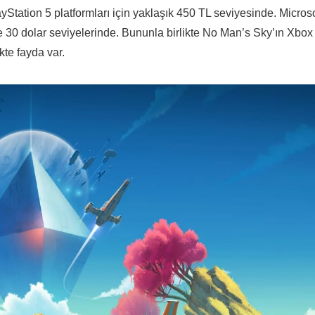
ayStation 5 platformları için yaklaşık 450 TL seviyesinde. Microso
e 30 dolar seviyelerinde. Bununla birlikte No Man’s Sky’ın Xbox
te fayda var.