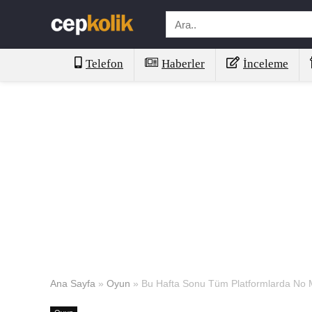
Telefon
Haberler
İnceleme
Ana Sayfa
»
Oyun
»
Bu Hafta Sonu Tüm Platformlarda No 