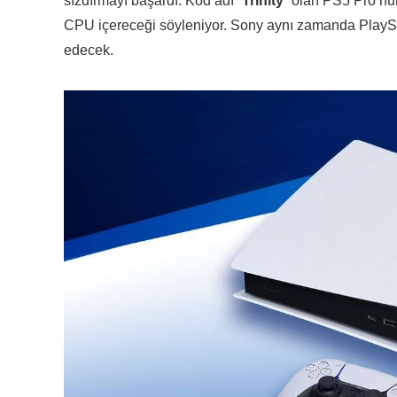
sızdırmayı başardı. Kod adı “
Trinity
” olan PS5 Pro’nu
CPU içereceği söyleniyor. Sony aynı zamanda PlayStat
edecek.