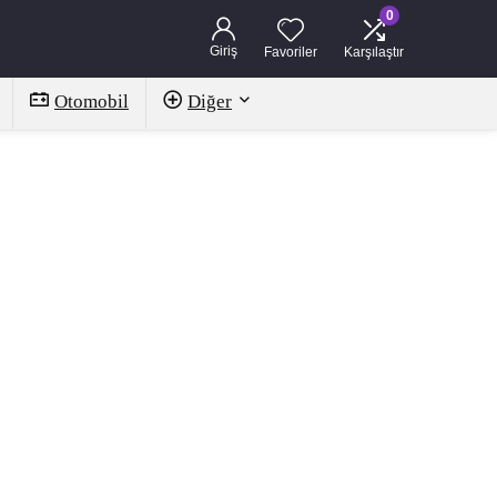
0
Giriş
Favoriler
Karşılaştır
Otomobil
Diğer