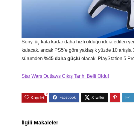
Sony, üç kata kadar daha hızlı olduğu iddia edilen yen
kalacak, ancak PS5’e göre yaklaşık yüzde 10 artışla 
sürümden
%45 daha güçlü
olacak. PlayStation 5 Pro 
Star Wars Outlaws Çıkış Tarihi Belli Oldu!
0
Kaydet
İlgili Makaleler