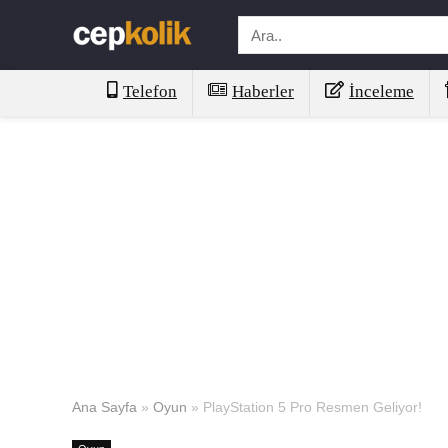
Telefon
Haberler
İnceleme
Ana Sayfa
»
Oyun
»
PlayStation 5 Pro Resmen Geliyor!