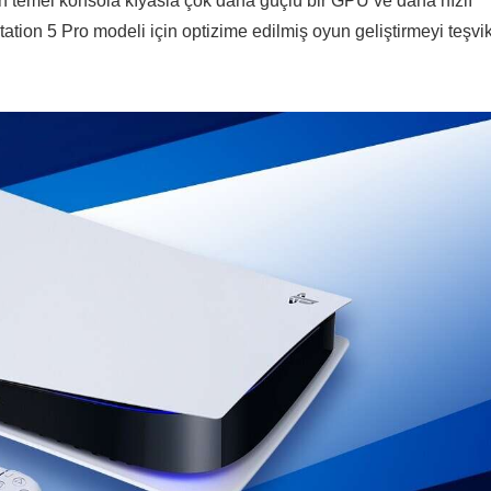
n temel konsola kıyasla çok daha güçlü bir GPU ve daha hızlı
ion 5 Pro modeli için optizime edilmiş oyun geliştirmeyi teşvi