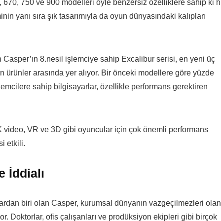
 670, 750 ve 900 modelleri öyle benzersiz özelliklere sahip ki h
nin yanı sıra şık tasarımıyla da oyun dünyasındaki kalıpları
Casper’ın 8.nesil işlemciye sahip Excalibur serisi, en yeni üç
en ürünler arasında yer alıyor. Bir önceki modellere göre yüzde
lemcilere sahip bilgisayarlar, özellikle performans gerektiren
4K video, VR ve 3D gibi oyuncular için çok önemli performans
 etkili.
 İddialı
alardan biri olan Casper, kurumsal dünyanın vazgeçilmezleri olan
r. Doktorlar, ofis çalışanları ve prodüksiyon ekipleri gibi birçok