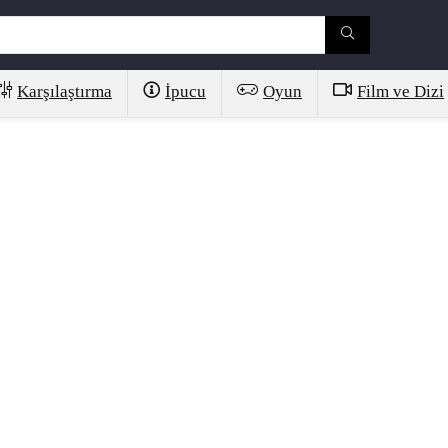
Karşılaştırma
İpucu
Oyun
Film ve Dizi