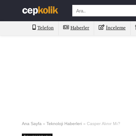
Telefon
Haberler
İnceleme
Ana Sayfa
»
Teknoloji Haberleri
»
Casper Alınır Mı?