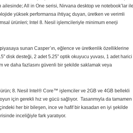
ilesinde; All in One serisi, Nirvana desktop ve notebook’lar il
nolojide yüksek performansa ihtiyaç duyan, üretken ve verimli
l ürünleri; Intel 8. Nesil işlemcileriyle minimum enerji
piyasaya sunan Casper’ın, eğlence ve üretkenlik özelliklerine
” disk desteği, 2 adet 5.25” optik okuyucu yuvası, 1 adet harici
ilm ve daha fazlasını güvenli bir şekilde saklamak veya
 ürün; 8. Nesil Intel® Core™ işlemciler ve 2GB ve 4GB bellekli
 oyun için gerekli hız ve gücü sağlıyor. Tasarımıyla da tamamen
çindeki her bir bileşen, ince ve hafif bir kasadan en iyi şekilde
isinde inceliğiyle fark yaratıyor.