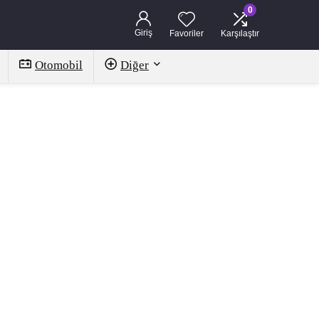
0
Giriş
Favoriler
Karşılaştır
Otomobil
Diğer