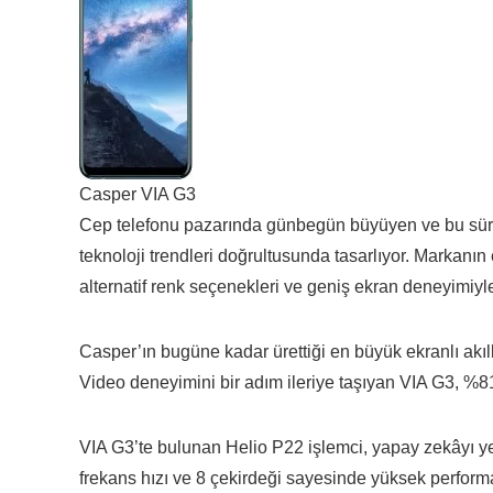
Casper VIA G3
Cep telefonu pazarında günbegün büyüyen ve bu süreç
teknoloji trendleri doğrultusunda tasarlıyor. Markanın
alternatif renk seçenekleri ve geniş ekran deneyimiyle
Casper’ın bugüne kadar ürettiği en büyük ekranlı akıll
Video deneyimini bir adım ileriye taşıyan VIA G3, %8
VIA G3’te bulunan Helio P22 işlemci, yapay zekâyı ye
frekans hızı ve 8 çekirdeği sayesinde yüksek performan