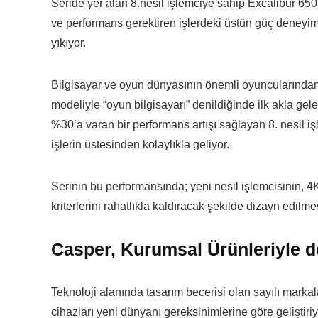
Seride yer alan 8.nesil işlemciye sahip Excalibur 650,
ve performans gerektiren işlerdeki üstün güç deneyimi
yıkıyor.
Bilgisayar ve oyun dünyasının önemli oyuncularından 
modeliyle “oyun bilgisayarı” denildiğinde ilk akla gel
%30’a varan bir performans artışı sağlayan 8. nesil iş
işlerin üstesinden kolaylıkla geliyor.
Serinin bu performansında; yeni nesil işlemcisinin, 
kriterlerini rahatlıkla kaldıracak şekilde dizayn edilmesi
Casper, Kurumsal Ürünleriyle de
Teknoloji alanında tasarım becerisi olan sayılı mark
cihazları yeni dünyanı gereksinimlerine göre geliştiriyo