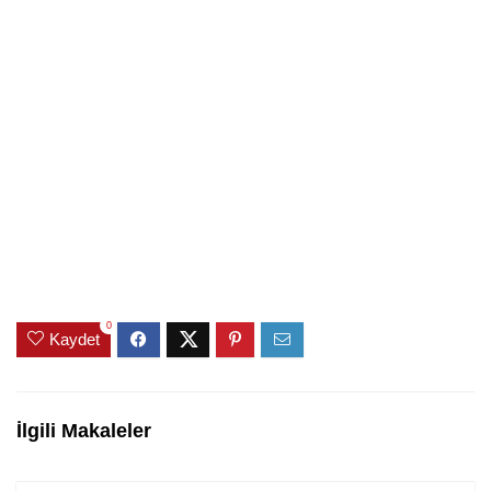
0
Kaydet
İlgili Makaleler