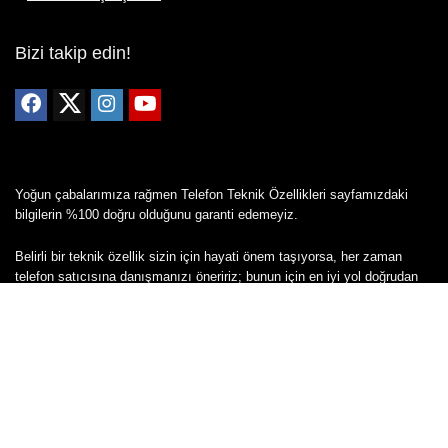
Bizi takip edin!
Yoğun çabalarımıza rağmen Telefon Teknik Özellikleri sayfamızdaki
bilgilerin %100 doğru olduğunu garanti edemeyiz.
Belirli bir teknik özellik sizin için hayati önem taşıyorsa, her zaman
telefon satıcısına danışmanızı öneririz; bunun için en iyi yol doğrudan
web sitesini ziyaret etmektir.
Mevcut telefona ait herhangi bir bilginin yanlış veya eksik olduğunu
düşünüyorsanız lütfen bizimle
buradan
iletişime geçin.