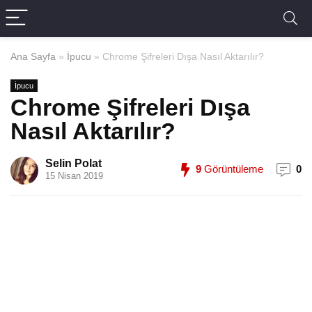
Ana Sayfa
»
İpucu
»
Chrome Şifreleri Dışa Nasıl Aktarılır?
İpucu
Chrome Şifreleri Dışa
Nasıl Aktarılır?
Selin Polat
9
Görüntüleme
0
15 Nisan 2019