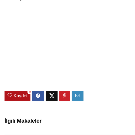
0
Kaydet
İlgili Makaleler