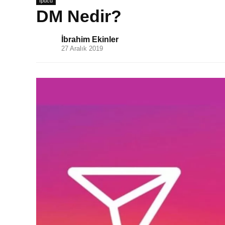
İpucu
DM Nedir?
İbrahim Ekinler
27 Aralık 2019