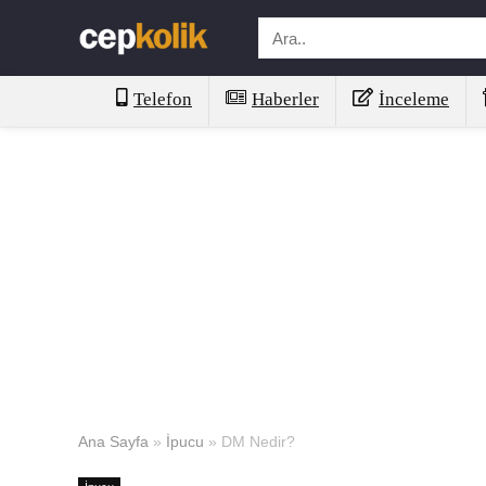
Telefon
Haberler
İnceleme
Ana Sayfa
»
İpucu
»
DM Nedir?