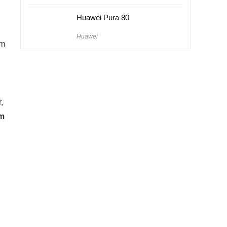
Huawei Pura 80
Huawei
em
,
am