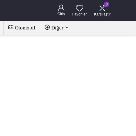
0
Giriş
Favoriler
Karşılaştır
Otomobil
Diğer