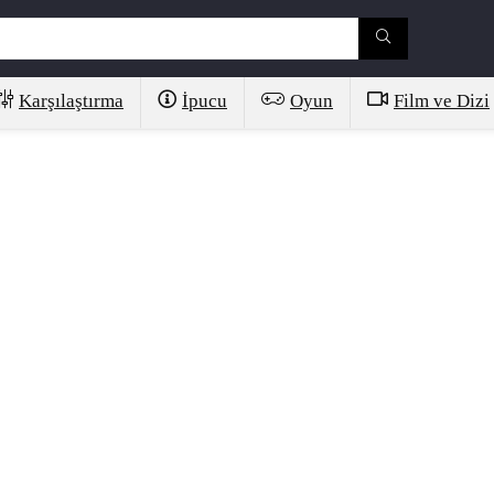
Karşılaştırma
İpucu
Oyun
Film ve Dizi