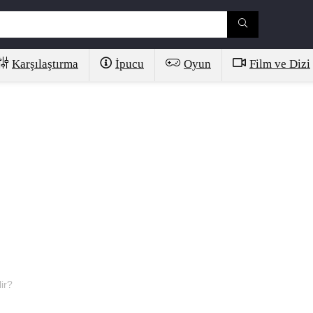
Karşılaştırma
İpucu
Oyun
Film ve Dizi
ir?