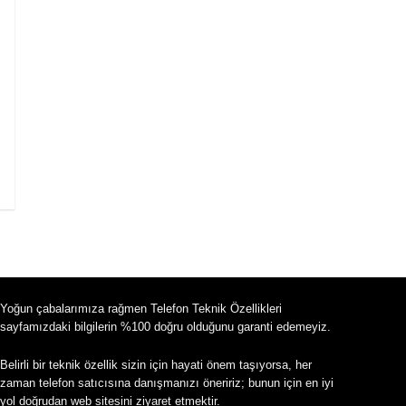
Yoğun çabalarımıza rağmen Telefon Teknik Özellikleri
sayfamızdaki bilgilerin %100 doğru olduğunu garanti edemeyiz.
Belirli bir teknik özellik sizin için hayati önem taşıyorsa, her
zaman telefon satıcısına danışmanızı öneririz; bunun için en iyi
yol doğrudan web sitesini ziyaret etmektir.