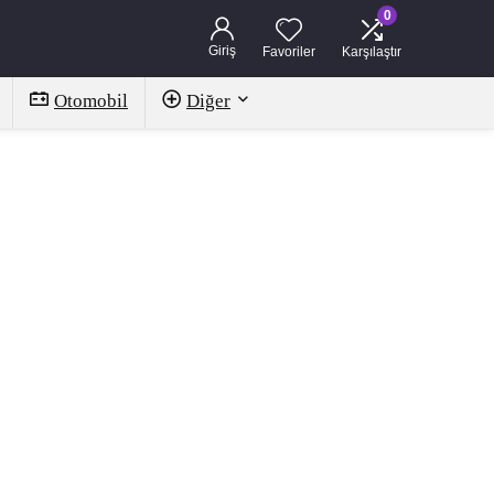
0
Giriş
Favoriler
Karşılaştır
Otomobil
Diğer