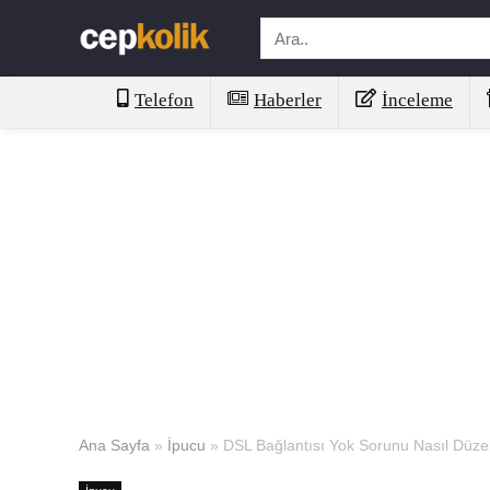
Telefon
Haberler
İnceleme
Ana Sayfa
»
İpucu
»
DSL Bağlantısı Yok Sorunu Nasıl Düzel