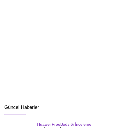
Güncel Haberler
Huawei FreeBuds 6i İnceleme