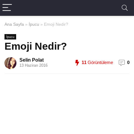
Ana Sayfa
»
İpucu
»
Emoji Nedir?
İpucu
Emoji Nedir?
Selin Polat
11
Görüntüleme
0
13 Haziran 2016