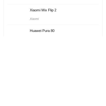
Xiaomi Mix Flip 2
Xiaomi
Huawei Pura 80
Huawei
Hakkımızda
Künye
Gizlilik Politikası
Kullanım Koşulları
iletişim
Telefon Karşılaştırma