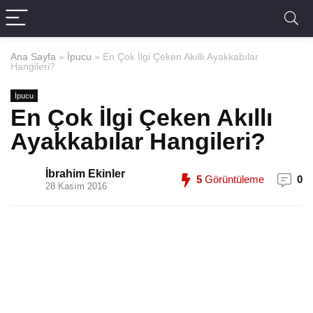
Ana Sayfa
»
İpucu
»
En Çok İlgi Çeken Akıllı Ayakkabılar
Hangileri?
İpucu
En Çok İlgi Çeken Akıllı
Ayakkabılar Hangileri?
İbrahim Ekinler
5
Görüntüleme
0
28 Kasım 2016