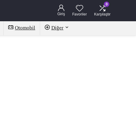
0
Giriş
Favoriler
Karşılaştır
Otomobil
Diğer