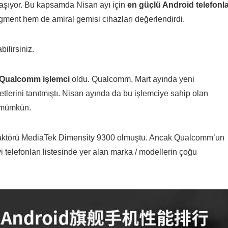
aylaşıyor. Bu kapsamda Nisan ayı için
en güçlü Android telefonl
ment hem de amiral gemisi cihazları değerlendirdi.
ilirsiniz.
Qualcomm işlemci
oldu. Qualcomm, Mart ayında yeni
erini tanıtmıştı. Nisan ayında da bu işlemciye sahip olan
k mümkün.
n baş aktörü MediaTek Dimensity 9300 olmuştu. Ancak Qualcomm’un
iyi telefonları listesinde yer alan marka / modellerin çoğu