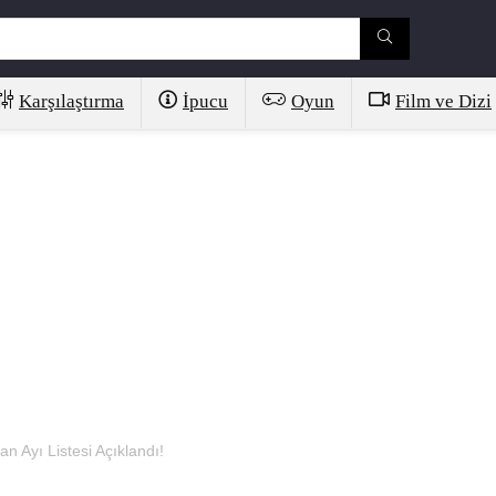
Karşılaştırma
İpucu
Oyun
Film ve Dizi
n Ayı Listesi Açıklandı!