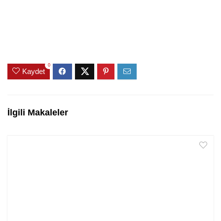
0
Kaydet
İlgili Makaleler