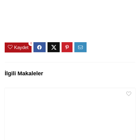
0
Kaydet
İlgili Makaleler