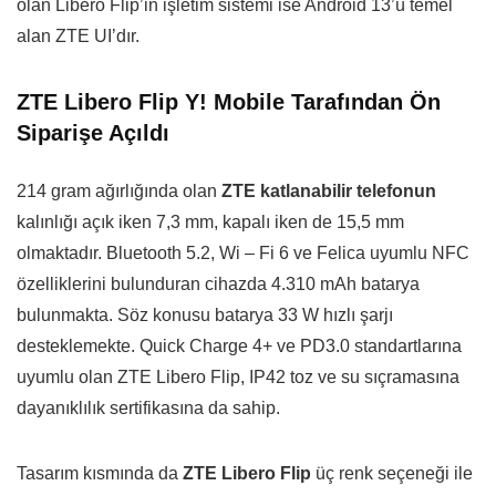
olan Libero Flip’in işletim sistemi ise Android 13’ü temel
alan
ZTE UI’dır
.
ZTE Libero Flip Y! Mobile Tarafından Ön
Siparişe Açıldı
214 gram ağırlığında olan
ZTE katlanabilir telefonun
kalınlığı açık iken 7,3 mm, kapalı iken de 15,5 mm
olmaktadır. Bluetooth 5.2, Wi – Fi 6 ve Felica uyumlu NFC
özelliklerini bulunduran cihazda 4.310 mAh batarya
bulunmakta. Söz konusu batarya 33 W hızlı şarjı
desteklemekte. Quick Charge 4+ ve PD3.0 standartlarına
uyumlu olan ZTE Libero Flip, IP42 toz ve su sıçramasına
dayanıklılık sertifikasına da sahip.
Tasarım kısmında da
ZTE Libero Flip
üç renk seçeneği ile