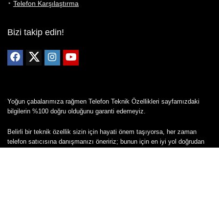
Telefon Karşılaştırma
Bizi takip edin!
Yoğun çabalarımıza rağmen Telefon Teknik Özellikleri sayfamızdaki
bilgilerin %100 doğru olduğunu garanti edemeyiz.
Belirli bir teknik özellik sizin için hayati önem taşıyorsa, her zaman
telefon satıcısına danışmanızı öneririz; bunun için en iyi yol doğrudan
web sitesini ziyaret etmektir.
Mevcut telefona ait herhangi bir bilginin yanlış veya eksik olduğunu
düşünüyorsanız lütfen bizimle
buradan
iletişime geçin.