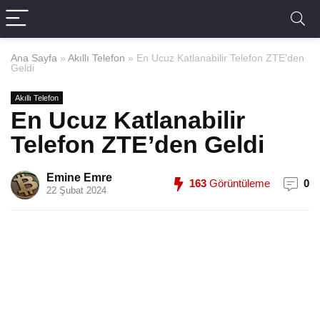
Ana Sayfa
»
Akıllı Telefon
»
En Ucuz Katlanabilir Telefon ZTE’den
Geldi
Akıllı Telefon
En Ucuz Katlanabilir
Telefon ZTE’den Geldi
Emine Emre
163
Görüntüleme
0
22 Şubat 2024