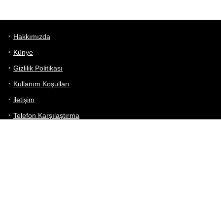
Hakkımızda
Künye
Gizlilik Politikası
Kullanım Koşulları
iletişim
Telefon Karşılaştırma
Bizi takip edin!
Yoğun çabalarımıza rağmen Telefon Teknik Özellikleri sayfamızdaki