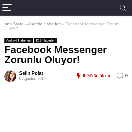
Ana Sayfa
»
Android Haberleri
»
Facebook Messenger Zorunlu
Oluyor!
Android Haberleri
IOS Haberleri
Facebook Messenger
Zorunlu Oluyor!
Selin Polat
6
Görüntüleme
0
6 Ağustos 2014