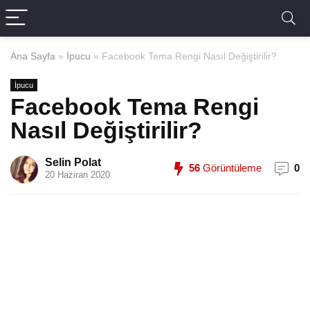
Ana Sayfa
»
İpucu
»
Facebook Tema Rengi Nasıl Değiştirilir?
İpucu
Facebook Tema Rengi
Nasıl Değiştirilir?
Selin Polat
56
Görüntüleme
0
20 Haziran 2020