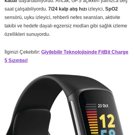
kadar
dayanabiliyordu. Ancak, GPS açıkken yalnızca beş
saat çalışabiliyordu.
7/24 kalp atış hızı
izleyici,
SpO2
sensörü, uyku izleyici, rehberli nefes seansları, aktivite
takibi ve hedefe dayalı egzersiz modları gibi sağlık izleme
özellikleri sunuyordu.
İlginizi Çekebilir:
Giyilebilir Teknolojisinde FitBit Charge
5 Sızıntısı!