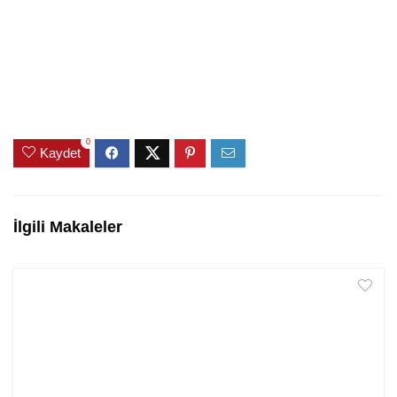
0
Kaydet
İlgili Makaleler