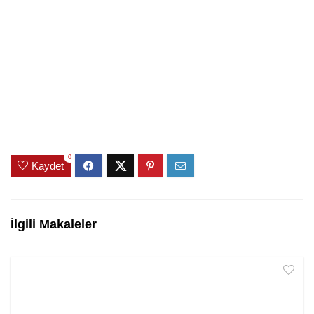
0
Kaydet
İlgili Makaleler