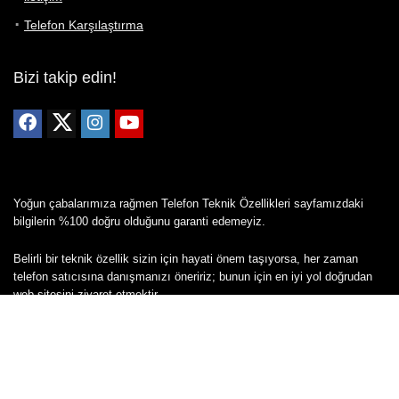
Telefon Karşılaştırma
Bizi takip edin!
Yoğun çabalarımıza rağmen Telefon Teknik Özellikleri sayfamızdaki
bilgilerin %100 doğru olduğunu garanti edemeyiz.
Belirli bir teknik özellik sizin için hayati önem taşıyorsa, her zaman
telefon satıcısına danışmanızı öneririz; bunun için en iyi yol doğrudan
web sitesini ziyaret etmektir.
Mevcut telefona ait herhangi bir bilginin yanlış veya eksik olduğunu
düşünüyorsanız lütfen bizimle
buradan
iletişime geçin.