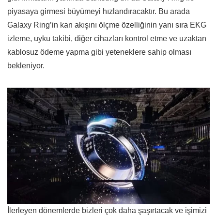
piyasaya girmesi büyümeyi hızlandıracaktır. Bu arada
Galaxy Ring’in kan akışını ölçme özelliğinin yanı sıra EKG
izleme, uyku takibi, diğer cihazları kontrol etme ve uzaktan
kablosuz ödeme yapma gibi yeteneklere sahip olması
bekleniyor.
İlerleyen dönemlerde bizleri çok daha şaşırtacak ve işimizi