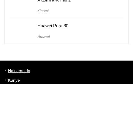
Xiaomi
Huawei Pura 80
Huawei
Hakkımızda
Künye
Gizlilik Politikası
Kullanım Koşulları
iletişim
Telefon Karşılaştırma