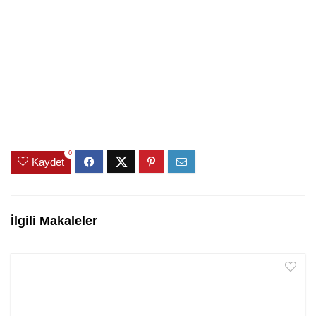
0
Kaydet
İlgili Makaleler