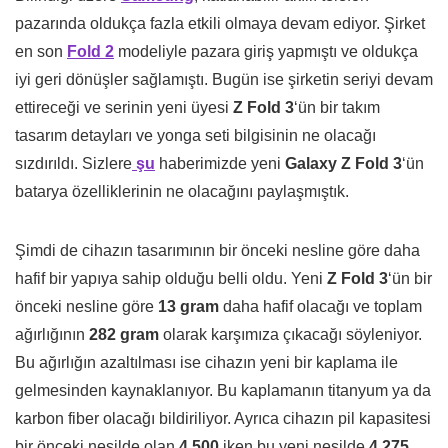
pazarında oldukça fazla etkili olmaya devam ediyor. Şirket
en son
Fold 2
modeliyle pazara giriş yapmıştı ve oldukça
iyi geri dönüşler sağlamıştı. Bugün ise şirketin seriyi devam
ettireceği ve serinin yeni üyesi
Z
Fold 3
‘ün bir takım
tasarım detayları ve yonga seti bilgisinin ne olacağı
sızdırıldı. Sizlere
şu
haberimizde yeni
Galaxy Z Fold 3
‘ün
batarya özelliklerinin ne olacağını paylaşmıştık.
Şimdi de cihazın tasarımının bir önceki nesline göre daha
hafif bir yapıya sahip olduğu belli oldu. Yeni
Z
Fold 3
‘ün bir
önceki nesline göre
13 gram
daha hafif olacağı ve toplam
ağırlığının
282 gram
olarak karşımıza çıkacağı söyleniyor.
Bu ağırlığın azaltılması ise cihazın yeni bir kaplama ile
gelmesinden kaynaklanıyor. Bu kaplamanın titanyum ya da
karbon fiber olacağı bildiriliyor. Ayrıca cihazın pil kapasitesi
bir önceki nesilde olan
4.500
iken bu yeni nesilde
4.275