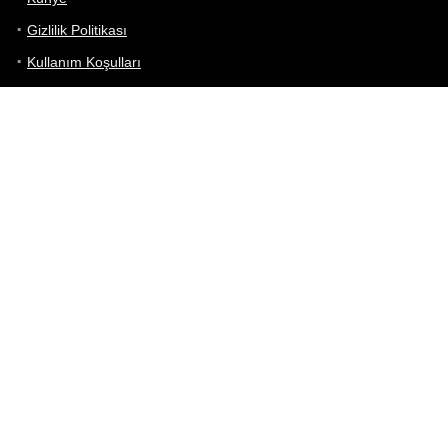
Gizlilik Politikası
Kullanım Koşulları
iletişim
Telefon Karşılaştırma
Bizi takip edin!
Yoğun çabalarımıza rağmen Telefon Teknik Özellikleri sayfamızdaki
bilgilerin %100 doğru olduğunu garanti edemeyiz.
Belirli bir teknik özellik sizin için hayati önem taşıyorsa, her zaman
telefon satıcısına danışmanızı öneririz; bunun için en iyi yol doğrudan
web sitesini ziyaret etmektir.