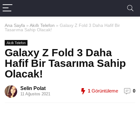
Ana Sayfa
»
Akıllı Telefon
»
Galaxy Z Fold 3 Daha Hafif Bir
Tasarıma Sahip Olacak!
Akıllı Telefon
Galaxy Z Fold 3 Daha
Hafif Bir Tasarıma Sahip
Olacak!
Selin Polat
1
Görüntüleme
0
11 Ağustos 2021