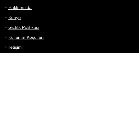
Hakkımızda
Künye
Gizlilik Politikası
Kullanım Koşulları
iletişim
Telefon Karşılaştırma
Bizi takip edin!
Yoğun çabalarımıza rağmen Telefon Teknik Özellikleri sayfamızdaki
bilgilerin %100 doğru olduğunu garanti edemeyiz.
Belirli bir teknik özellik sizin için hayati önem taşıyorsa, her zaman