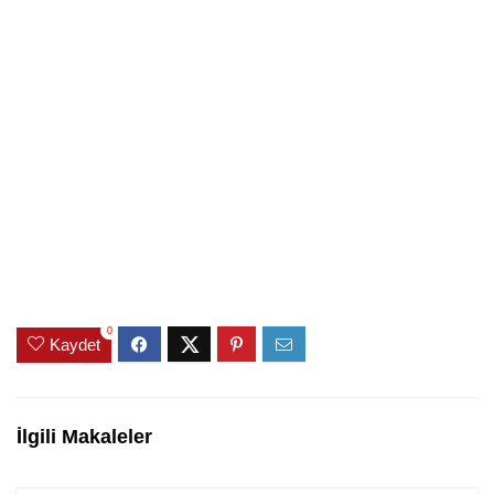
0
Kaydet
İlgili Makaleler