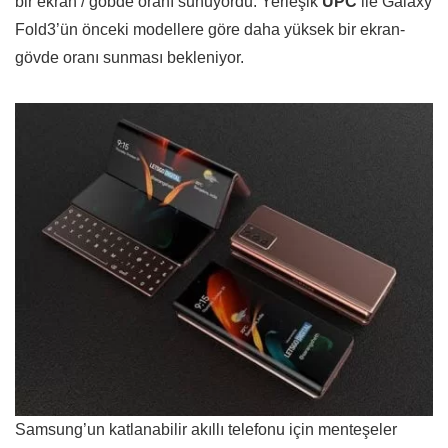
bir ekran / göbde oranı sunuyordu. Yerleşik
UPC
ile Galaxy
Fold3’ün önceki modellere göre daha yüksek bir ekran-
gövde oranı sunması bekleniyor.
Samsung’un katlanabilir akıllı telefonu için menteşeler