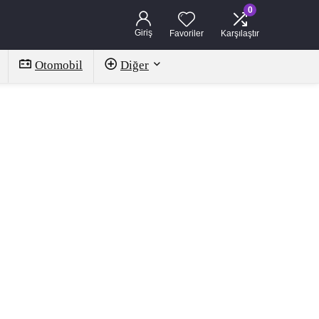
0
Giriş
Favoriler
Karşılaştır
Otomobil
Diğer