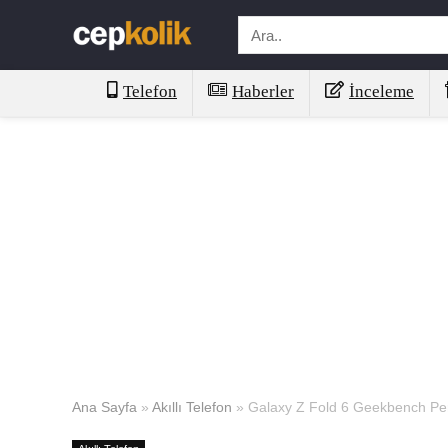
Telefon
Haberler
İnceleme
Ana Sayfa
»
Akıllı Telefon
»
Galaxy Z Fold 6 Geekbench Per