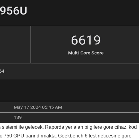
sistemi ile gelecek. Raporda yer alan bilgilere göre cihaz, kod
eno 750 GPU barındırmakta. Geekbench 6 test neticesine göre