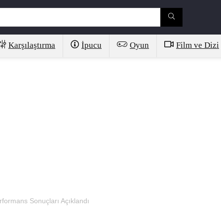
Karşılaştırma
İpucu
Oyun
Film ve Dizi
formans Sonuçları Açıklandı