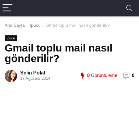
Ana Sayfa
»
İpucu
»
Gmail toplu mail nasıl gönderilir?
İpucu
Gmail toplu mail nasıl
gönderilir?
Selin Polat
8
Görüntüleme
0
17 Ağustos 2014