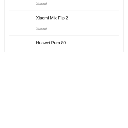
Xiaomi
Xiaomi Mix Flip 2
Xiaomi
Huawei Pura 80
Huawei
Hakkımızda
Künye
Gizlilik Politikası
Kullanım Koşulları
iletişim