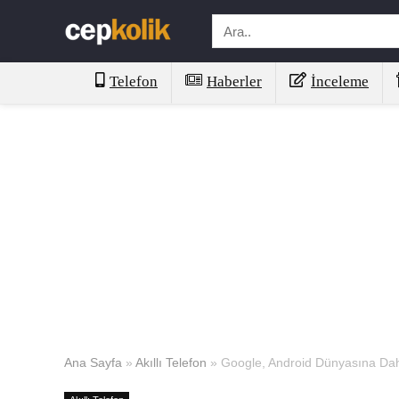
Telefon
Haberler
İnceleme
Ana Sayfa
»
Akıllı Telefon
»
Google, Android Dünyasına Da