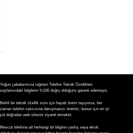
Yoğun çabalarımıza rağmen Telefon Teknik Özellikleri
sayfamızdaki bilgilerin %100 doğru olduğunu garanti edemeyiz.
Belirli bir teknik özellik sizin için hayati önem taşıyorsa, her
zaman telefon satıcısına danışmanızı öneririz; bunun için en iyi
yol doğrudan web sitesini ziyaret etmektir.
Mevcut telefona ait herhangi bir bilginin yanlış veya eksik