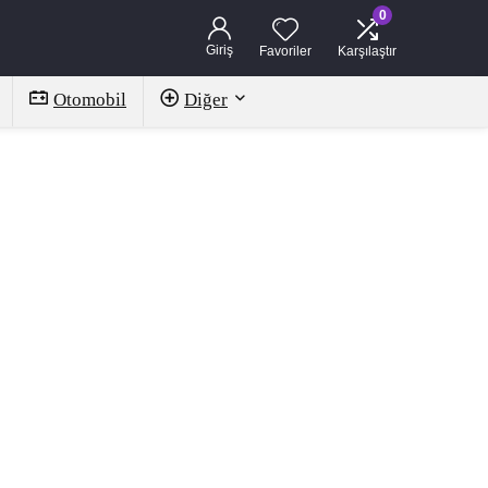
0
Giriş
Favoriler
Karşılaştır
Otomobil
Diğer