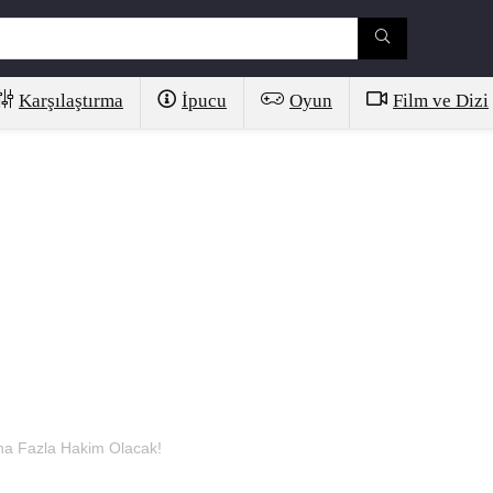
Karşılaştırma
İpucu
Oyun
Film ve Dizi
ha Fazla Hakim Olacak!