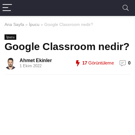
Ana Sayfa
»
İpucu
»
Google Classroom nedir?
İpucu
Google Classroom nedir?
Ahmet Ekinler
17
Görüntüleme
0
1 Ekim 2022