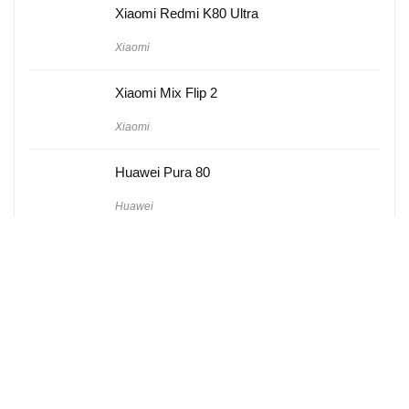
Xiaomi Redmi K80 Ultra
Xiaomi
Xiaomi Mix Flip 2
Xiaomi
Huawei Pura 80
Huawei
Hakkımızda
Künye
Gizlilik Politikası
Kullanım Koşulları