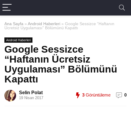
Ana Sayfa
»
Android Haberleri
»
Google Sessizce “Haftanın
Ücretsiz Uygulaması” Bölümünü Kapattı
Android Haberleri
Google Sessizce
“Haftanın Ücretsiz
Uygulaması” Bölümünü
Kapattı
Selin Polat
3
Görüntüleme
0
19 Nisan 2017