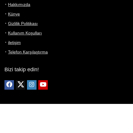
Hakkımızda
Künye
Gizlilik Politikası
Kullanım Koşulları
iletişim
Telefon Karşılaştırma
Bizi takip edin!
Yoğun çabalarımıza rağmen Telefon Teknik Özellikleri sayfamızdaki
bilgilerin %100 doğru olduğunu garanti edemeyiz.
Belirli bir teknik özellik sizin için hayati önem taşıyorsa, her zaman