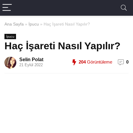
Ana Sayfa
»
İpucu
»
Haç İşareti Nasıl Yapılır?
İpucu
Haç İşareti Nasıl Yapılır?
Selin Polat
204
Görüntüleme
0
21 Eylül 2022