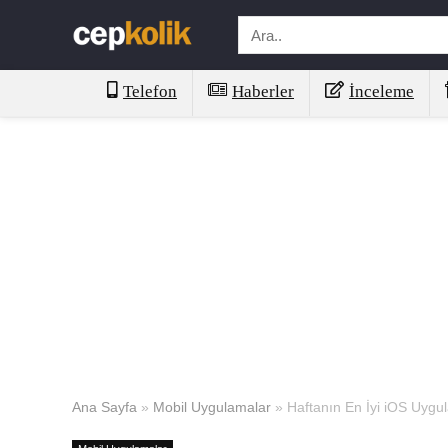
Telefon
Haberler
İnceleme
Ana Sayfa
»
Mobil Uygulamalar
»
Haftanın En İyi iOS Uygu