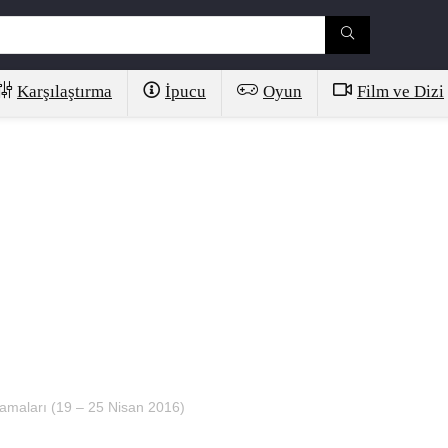
Karşılaştırma
İpucu
Oyun
Film ve Dizi
lamaları (19 – 25 Nisan 2016)