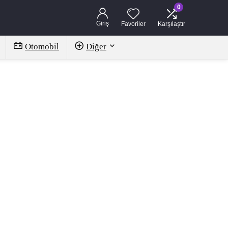
0
Giriş
Favoriler
Karşılaştır
Otomobil
Diğer