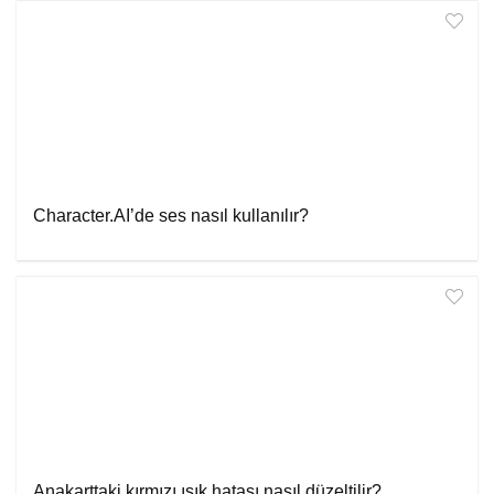
Character.AI’de ses nasıl kullanılır?
Anakarttaki kırmızı ışık hatası nasıl düzeltilir?