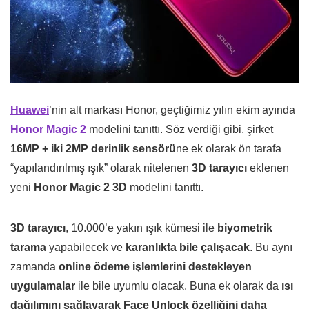
Huawei
’nin alt markası Honor, geçtiğimiz yılın ekim ayında
Honor Magic 2
modelini tanıttı. Söz verdiği gibi, şirket
16MP + iki 2MP derinlik sensörü
ne ek olarak ön tarafa
“yapılandırılmış ışık” olarak nitelenen
3D tarayıcı
eklenen
yeni
Honor Magic 2 3D
modelini tanıttı.
3D tarayıcı
, 10.000’e yakın ışık kümesi ile
biyometrik
tarama
yapabilecek ve
karanlıkta bile çalışacak
. Bu aynı
zamanda
online ödeme işlemlerini destekleyen
uygulamalar
ile bile uyumlu olacak. Buna ek olarak da
ısı
dağılımını sağlayarak Face Unlock özelliğini daha