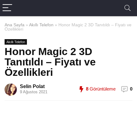
Ana Sayfa
»
Akıllı Telefon
»
Honor Magic 2 3D Tanıtıldı – Fiyatı ve
Özellikleri
Akıllı Telefon
Honor Magic 2 3D
Tanıtıldı – Fiyatı ve
Özellikleri
Selin Polat
8
Görüntüleme
0
9 Ağustos 2021