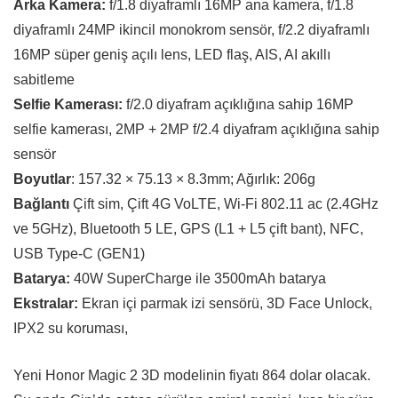
Arka Kamera:
f/1.8 diyaframlı 16MP ana kamera, f/1.8
diyaframlı 24MP ikincil monokrom sensör, f/2.2 diyaframlı
16MP süper geniş açılı lens, LED flaş, AIS, AI akıllı
sabitleme
Selfie Kamerası:
f/2.0 diyafram açıklığına sahip 16MP
selfie kamerası, 2MP + 2MP f/2.4 diyafram açıklığına sahip
sensör
Boyutlar
: 157.32 × 75.13 × 8.3mm; Ağırlık: 206g
Bağlantı
Çift sim, Çift 4G VoLTE, Wi-Fi 802.11 ac (2.4GHz
ve 5GHz), Bluetooth 5 LE, GPS (L1 + L5 çift bant), NFC,
USB Type-C (GEN1)
Batarya:
40W SuperCharge ile 3500mAh batarya
Ekstralar:
Ekran içi parmak izi sensörü, 3D Face Unlock,
IPX2 su koruması,
Yeni Honor Magic 2 3D modelinin fiyatı 864 dolar olacak.