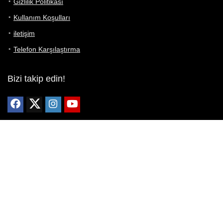
Gizlilik Politikası
Kullanım Koşulları
iletişim
Telefon Karşılaştırma
Bizi takip edin!
Yoğun çabalarımıza rağmen Telefon Teknik Özellikleri sayfamızdaki
bilgilerin %100 doğru olduğunu garanti edemeyiz.
Belirli bir teknik özellik sizin için hayati önem taşıyorsa, her zaman
telefon satıcısına danışmanızı öneririz; bunun için en iyi yol doğrudan
web sitesini ziyaret etmektir.
Mevcut telefona ait herhangi bir bilginin yanlış veya eksik olduğunu