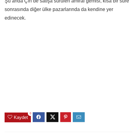
Şu anda Çin’de satışa sürülen amiral gemisi, kısa bir süre
sonrasında diğer ülke pazarlarında da kendine yer
edinecek.
0
Kaydet