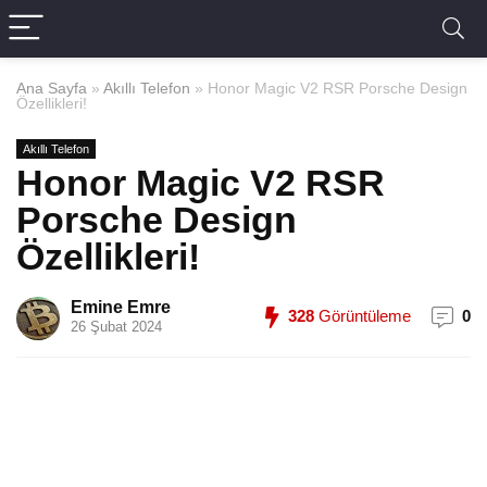
Ana Sayfa
»
Akıllı Telefon
»
Honor Magic V2 RSR Porsche Design
Özellikleri!
Akıllı Telefon
Honor Magic V2 RSR
Porsche Design
Özellikleri!
Emine Emre
328
Görüntüleme
0
26 Şubat 2024