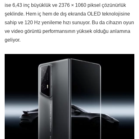
ise 6,43 inç büyüklük ve 2376 × 1060 piksel çözünürlük
şeklinde. Hem iç hem de dış ekranda OLED teknolojisine
sahip ve 120 Hz yenileme hızı sunuyor. Bu da cihazın oyun
ve video görüntü performansının yüksek olduğu anlamına
geliyor.