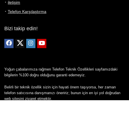
iletişim
Telefon Karşılaştırma
Bizi takip edin!
Yoğun çabalarımıza rağmen Telefon Teknik Özellikleri sayfamızdaki
bilgilerin %100 doğru olduğunu garanti edemeyiz.
Belirli bir teknik özellik sizin için hayati önem taşıyorsa, her zaman
telefon satıcısına danışmanızı öneririz; bunun için en iyi yol doğrudan
web sitesini ziyaret etmektir.
Mevcut telefona ait herhangi bir bilginin yanlış veya eksik olduğunu
düşünüyorsanız lütfen bizimle
buradan
iletişime geçin.