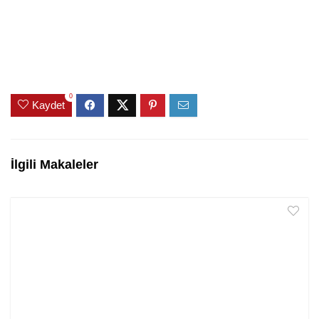
0
Kaydet
İlgili Makaleler