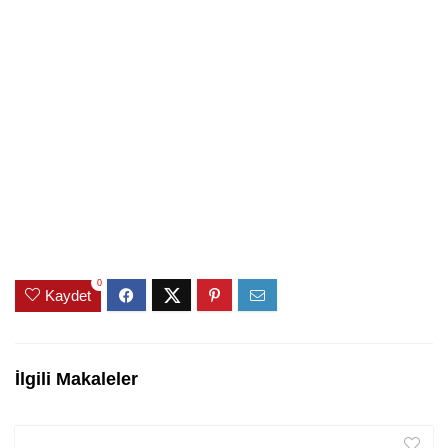
0
Kaydet
İlgili Makaleler