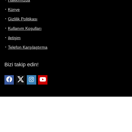
Hakkımızda
Künye
Gizlilik Politikası
Kullanım Koşulları
iletişim
Telefon Karşılaştırma
Bizi takip edin!
Yoğun çabalarımıza rağmen Telefon Teknik Özellikleri sayfamızdaki
bilgilerin %100 doğru olduğunu garanti edemeyiz.
Belirli bir teknik özellik sizin için hayati önem taşıyorsa, her zaman
telefon satıcısına danışmanızı öneririz; bunun için en iyi yol doğrudan