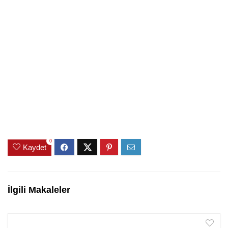
0
Kaydet
İlgili Makaleler