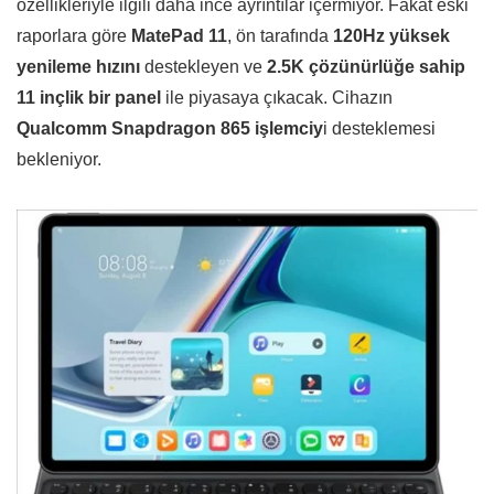
özellikleriyle ilgili daha ince ayrıntılar içermiyor. Fakat eski
raporlara göre
MatePad 11
, ön tarafında
120Hz yüksek
yenileme hızını
destekleyen ve
2.5K çözünürlüğe sahip
11 inçlik bir panel
ile piyasaya çıkacak. Cihazın
Qualcomm Snapdragon 865 işlemciy
i desteklemesi
bekleniyor.