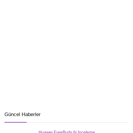
Güncel Haberler
Huawei FreeBuds 6i İnceleme