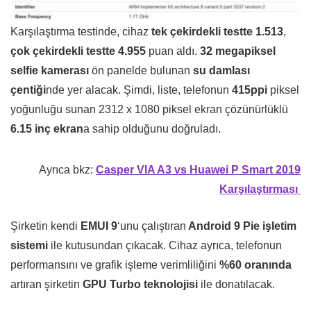
Karşılaştırma testinde, cihaz
tek çekirdekli testte 1.513
,
çok çekirdekli testte 4.955
puan aldı.
32 megapiksel
selfie kamerası
ön panelde bulunan
su damlası
çentiği
nde yer alacak. Şimdi, liste, telefonun
415ppi
piksel
yoğunluğu sunan 2312 x 1080 piksel ekran çözünürlüklü
6.15 inç ekran
a sahip olduğunu doğruladı.
Ayrıca bkz:
Casper VIA A3 vs Huawei P Smart 2019
Karşılaştırması
Şirketin kendi
EMUI 9
‘unu çalıştıran
Android 9 Pie işletim
sistemi
ile kutusundan çıkacak. Cihaz ayrıca, telefonun
performansını ve grafik işleme verimliliğini
%60 oranında
artıran şirketin
GPU Turbo teknolojisi
ile donatılacak.