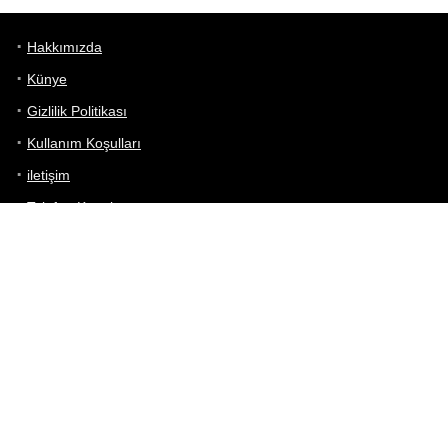
Hakkımızda
Künye
Gizlilik Politikası
Kullanım Koşulları
iletişim
Telefon Karşılaştırma
Bizi takip edin!
Yoğun çabalarımıza rağmen Telefon Teknik Özellikleri sayfamızdaki
bilgilerin %100 doğru olduğunu garanti edemeyiz.