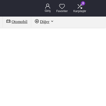
0
Giriş
Favoriler
Karşılaştır
Otomobil
Diğer