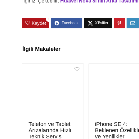
İlginizi Çekebilir:
Huawei Nova 8i’nin Arka Tasarımı S
0
Kaydet
İlgili Makaleler
Telefon ve Tablet
iPhone SE 4:
Arızalarında Hızlı
Beklenen Özellikl
Teknik Servis
ve Yenilikler