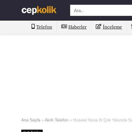
Telefon
Haberler
İnceleme
Ana Sayfa
»
Akıllı Telefon
»
Huawei Nova 8i Çok Yakında Sa