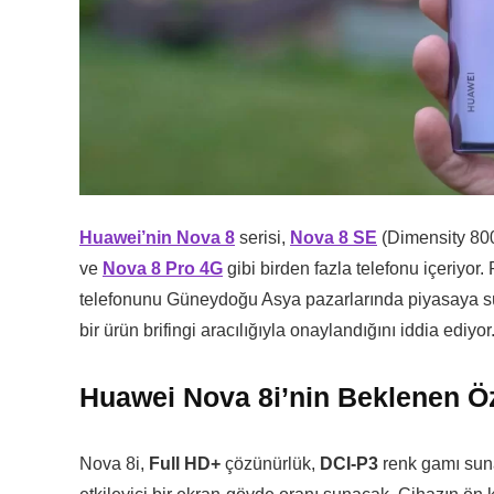
Huawei’nin
Nova 8
serisi,
Nova 8 SE
(Dimensity 800
ve
Nova 8 Pro 4G
gibi birden fazla telefonu içeriyor. 
telefonunu Güneydoğu Asya pazarlarında piyasaya sür
bir ürün brifingi aracılığıyla onaylandığını iddia ediyor
Huawei Nova 8i’nin Beklenen Öze
Nova 8i,
Full HD+
çözünürlük,
DCI-P3
renk gamı ​​su