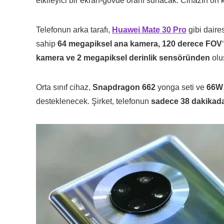
etkileyici bir ekran-gövde oranı sunacak. Cihazın ön
Telefonun arka tarafı,
Huawei Mate 30 Pro
gibi daire
sahip
64 megapiksel ana kamera, 120 derece FOV
kamera ve 2 megapiksel derinlik sensöründen
olu
Orta sınıf cihaz,
Snapdragon 662
yonga seti ve
66W
desteklenecek. Şirket, telefonun
sadece 38 dakikad