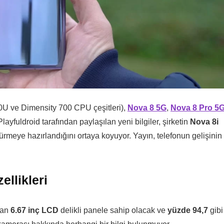
U ve Dimensity 700 CPU çeşitleri),
Nova 8 5G
,
Nova 8 Pro 5
Playfuldroid tarafından paylaşılan yeni bilgiler, şirketin
Nova 8i
meye hazırlandığını ortaya koyuyor. Yayın, telefonun gelişinin
.
llikleri
nan
6.67 inç LCD
delikli panele sahip olacak ve
yüzde 94,7
gibi