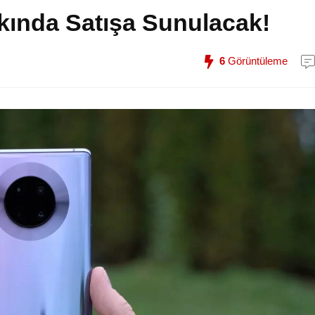
kında Satışa Sunulacak!
6
Görüntüleme