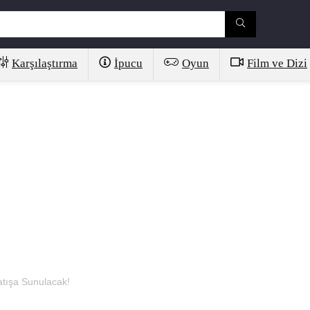
Karşılaştırma
İpucu
Oyun
Film ve Dizi
tışa Sunulacak!