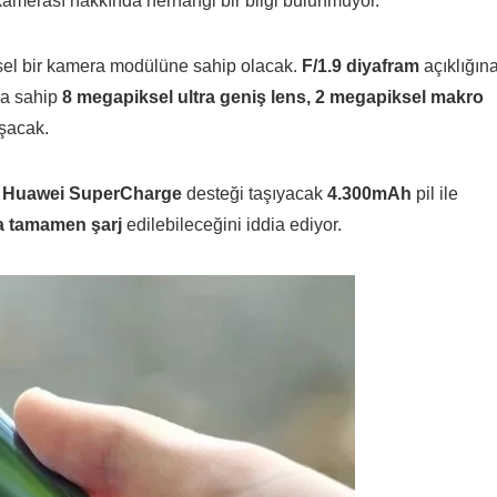
 kamerası hakkında herhangi bir bilgi bulunmuyor.
sel bir kamera modülüne sahip olacak.
F/1.9 diyafram
açıklığın
‘a sahip
8 megapiksel ultra geniş lens, 2 megapiksel makro
şacak.
 Huawei SuperCharge
desteği taşıyacak
4.300mAh
pil ile
a tamamen şarj
edilebileceğini iddia ediyor.